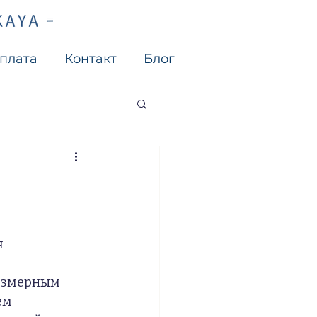
плата
Контакт
Блог
 
 
езмерным 
ем 