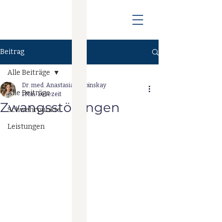
Beitrag
Alle Beiträge
Dr. med. Anastasia Drobinskay
Alle Beiträge
1 Min. Lesezeit
Zwangsstörungen
Schwehrpunkte
Leistungen