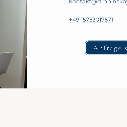
kontakt@drobinska
+49 15753017571
Anfrage 