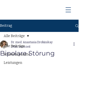
Beitrag
Alle Beiträge
Dr. med. Anastasia Drobinskay
Alle Beiträge
1 Min. Lesezeit
Bipolare Störung
Schwehrpunkte
Leistungen