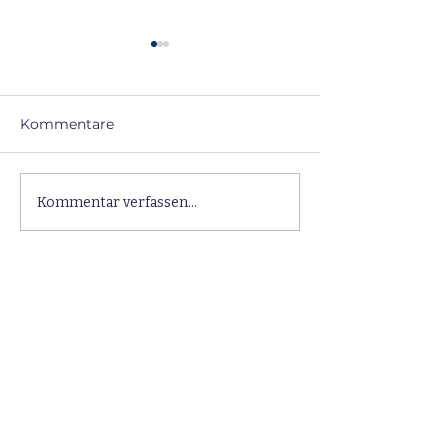
Kommentare
Psychosomatische
Kommentar verfassen...
Persönlichkei
Störungen